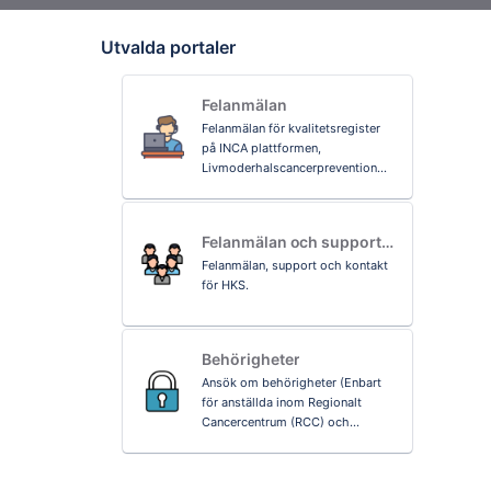
Utvalda portaler
Felanmälan
Felanmälan för kvalitetsregister
på INCA plattformen,
Livmoderhalscancerprevention
(NPCx) och Indviduell
patientöversikt (IPÖ).
Felanmälan och support
för Hälsokallelsesystem
Felanmälan, support och kontakt
(HKS)
för HKS.
Behörigheter
Ansök om behörigheter (Enbart
för anställda inom Regionalt
Cancercentrum (RCC) och
Registercentrum Norr
organisationen).