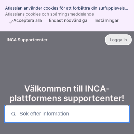
Atlassian använder cookies för att förbättra din surfupplevelse,
utföra analyser och undersökningar samt genomföra reklam.
Atlassians cookies och spårningsmeddelande
, (opens new windo
Acceptera alla cookies för att visa att du godkänner vår
Acceptera alla
Endast nödvändiga
Inställningar
användning av cookies på din enhet.
INCA Supportcenter
Logga in
Gå till huvudinnehåll
Välkommen till INCA-
plattformens supportcenter!